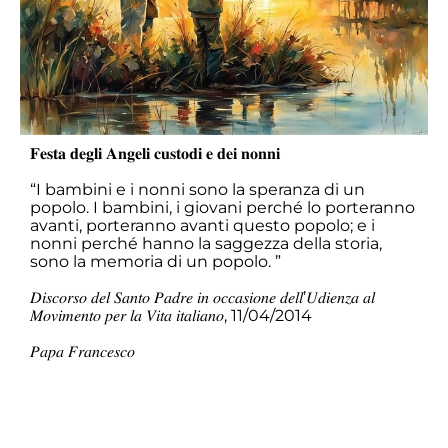
𝐅𝐞𝐬𝐭𝐚 𝐝𝐞𝐠𝐥𝐢 𝐀𝐧𝐠𝐞𝐥𝐢 𝐜𝐮𝐬𝐭𝐨𝐝𝐢 𝐞 𝐝𝐞𝐢 𝐧𝐨𝐧𝐧𝐢
“I bambini e i nonni sono la speranza di un
popolo. I bambini, i giovani perché lo porteranno
avanti, porteranno avanti questo popolo; e i
nonni perché hanno la saggezza della storia,
sono la memoria di un popolo. ”
𝐷𝑖𝑠𝑐𝑜𝑟𝑠𝑜 𝑑𝑒𝑙 𝑆𝑎𝑛𝑡𝑜 𝑃𝑎𝑑𝑟𝑒 𝑖𝑛 𝑜𝑐𝑐𝑎𝑠𝑖𝑜𝑛𝑒 𝑑𝑒𝑙𝑙’𝑈𝑑𝑖𝑒𝑛𝑧𝑎 𝑎𝑙
𝑀𝑜𝑣𝑖𝑚𝑒𝑛𝑡𝑜 𝑝𝑒𝑟 𝑙𝑎 𝑉𝑖𝑡𝑎 𝑖𝑡𝑎𝑙𝑖𝑎𝑛𝑜, 11/04/2014
𝑃𝑎𝑝𝑎 𝐹𝑟𝑎𝑛𝑐𝑒𝑠𝑐𝑜